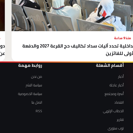
منذ 9 ساعة
م
الداخلية تحدد آليات سداد تكاليف حج القرعة 2027 والدفعة
دول
أولى للفائزين
عن 
أقسام الشعلة
روابط مهمة
أخبار
من نحن
أخبار عاجلة
سياسة النشر
أسرة ومجتمع
سياسة الخصوصية
اقتصاد
اتصل بنا
الخطاب الإلهي
RSS
تقارير
توب ستوري