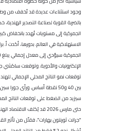
وجود استثناءات عديدة قد تُخفف من وطأة 
بالضربة القوية لصناعة التصدير الهندية، خ
الجمركية إلى مستويات تُهدد بانخفاض كب
سيزيد من الضغط على توقعات الناتج المحل
"جرانت ثورنتون بهارات"، فقلّل من تأثير الق
تُشكل نحو 2% فقط من الناتج الم