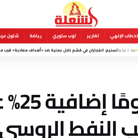
لخطاب الإلهي
تقارير
توب ستوري
رياضة
شئون عربي
: انفجاران في قشم خلال عملية ضد «أهداف معادية» قرب مضيق هرمز
منذ 
ترامب يفرض رس
بب النفط الروسي