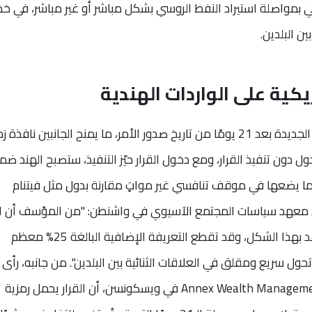
لهي بمواصلة استيراد النفط الروسي بشكل مباشر أو غير مباشر، في خ
ن البلدين.
كية على الواردات الهندية
بموجب القرار، ستُفرض التعريفة الجمركية الجديدة بعد 21 يومًا من تاريخ صدور الأمر، ما يمنح الجانبين نافذ
دون تنفيذ القرار، ومع دخول القرار حيّز التنفيذ، ستصبح الهند ضم
، مما يضعها في موقف تنافسي غير مواتٍ مقارنة بدول مثل فيتنام
يس معهد سياسات المجتمع الآسيوي في واشنطن: "من المؤسف أن الن
التجاري بين الولايات المتحدة والهند يتصاعد بهذا الشكل، وقد تقطع التعريفة الإضافية البالغة 25% معظم
ول سريع ومقلق في العلاقات الثنائية بين البلدين". من جانبه، رأى ب
جاكوبسن، كبير الاقتصاديين في شركة Annex Wealth Management في ويسكونسن، أن القرار يحمل رمزية