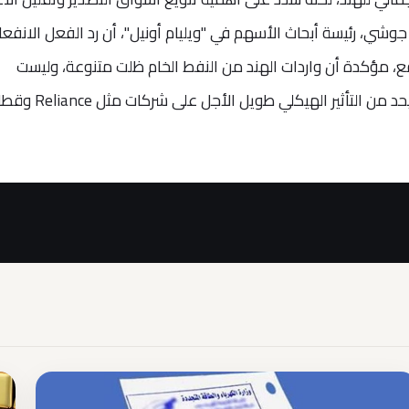
وشي، رئيسة أبحاث الأسهم في "ويليام أونيل"، أن رد الفعل الانفعا
ع، مؤكدة أن واردات الهند من النفط الخام ظلت متنوعة، وليست
معتمدة على روسيا بشكل حصري، ما قد يحد من التأثير الهيكلي طويل الأجل على ش