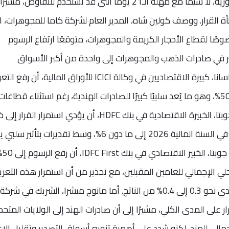
سياسية أكثر من كونه خطوة اقتصادية فورية، لا سيما مع مهلة الـ21 يومًا التي قد تُستخدم للتفاوض، م
القرار. ووصف كولين شاه، المدير العام لشركة كاما للمجوهرات، ال
صوصًا لقطاع الأحجار الكريمة والمجوهرات، متوقعًا ارتفاع الرسوم
ير في صادرات الذهب والمجوهرات إلى واحدة من أكبر الأسواق
الاستهلاكية في العالم. بدورها، أكدت أ. براسانا، كبيرة الاقتصاديين في وكالة ICICI للأوراق المالية، 
الجمركية سيؤدي إلى معدل إجمالي يبلغ 50%، وهو ما يُعد سلبيًا كبيرًا للصادرات الهندية، رغم استثناء قط
الإلكترونيات والأدوية. وتوقعت ساكشي جوبتا، الخبيرة الاقتصادية في بنك HDFC، أن يؤدي استمرا
توقعات نمو الناتج المحلي الإجمالي للهند في السنة المالية 2026 إلى ما دون 6%، وسط تقديرات بتأ
بين 40 و50 نقطة أساس. ورأى جورا سين جوبتا، الخ
ي الإجمالي للعامين المقبلين، مع تحذير من أن استمرار هذه التعر
حتى مارس 2026 قد يُكلف الاقتصاد الهندي نحو 0.3 إلى 0.4% من الناتج. أما مانوج ميشرا، الشريك في شركة
رار على المدى الكلي، مشيرًا إلى أن صادرات الهند إلى الولايات المتحد
حلي الإجمالي للهند، لكنه شدد على أهمية تنويع أسواق التصدير وتقليل الا