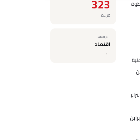
323
طوة
قراءة
تابع الملف
اقتصاد
←
ة زمنية
ن
زاع
راين