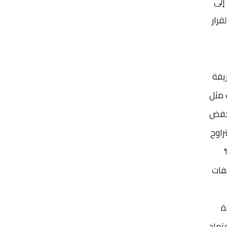
شيرًا إلى
قرار
أن رفع التعريفة
اعات مثل
ر القرار إلى خفض
ثير سلبي يتراوح
بير الاقتصادي في بنك IDFC First، أن رفع الرسوم إلى 50%
يفات
ة
عتماد