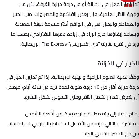
تخزينها بالفعل في الخزانة أو في درجة حرارة الغرفة. لكن من
وجهة النظر العلمية، فإن بعض الفاكهة والخضراوات، مثل الخيار
والطماطم والبصل، هي في الواقع أكثر ملاءمة للبيئة المعتدلة
ويساعد إبقاؤها خارج البراد في زيادة عمرها الافتراضي، بحسب ما
ورد في تقرير نشرته "ذي إكسبريس" The Express البريطانية.
الخيار في الخزانة
وفقًا لكلية العلوم الزراعية والبيئية البريطانية، إذا تم تخزين الخيار في
درجة حرارة أقل من 10 درجة مئوية لمدة تزيد عن ثلاثة أيام، فيمكن
أن يتعرض لأضرار تشمل التنقر وحتى التسوس بشكل الأسرع.
يحتاج الخيار إلى بيئة مظللة وباردة بعيدًا عن أشعة الشمس
المباشرة. وبالتالي فإنه من الأفضل الاحتفاظ بالخيار في الخزانة بدلاً
من درج الخضراوات في البراد.