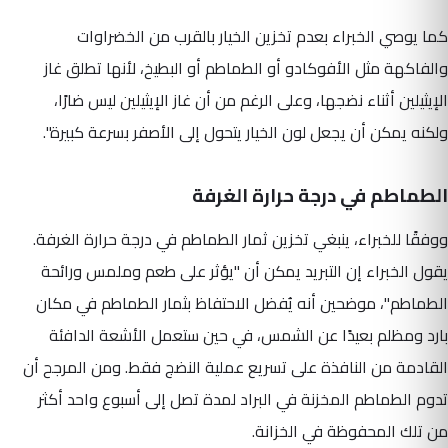
كما يوصي الخبراء بعدم تخزين الخيار بالقرب من الخضراوات
والفاكهة مثل الأفوكادو أو الطماطم أو البطيخ، لأنها تطلق غاز
الإيثيلين أثناء نضجها، وعلى الرغم من أن غاز الإيثيلين ليس ضارًا،
ولكنه يمكن أن يجعل لون الخيار يتحول إلى الأصفر بسرعة كبيرة".
الطماطم في درجة حرارة الغرفة
ووفقًا للخبراء، ينبغي تخزين ثمار الطماطم في درجة حرارة الغرفة.
يقول الخبراء إن التبريد يمكن أن "يؤثر على طعم وملمس ورائحة
الطماطم"، موضحين أنه يُفضل الاحتفاظ بثمار الطماطم في مكان
بارد ومظلم بعيدًا عن الشمس، في حين ستعمل الأشعة الدافئة
القادمة من النافذة على تسريع عملية النضج فقط. ومن المرجح أن
تدوم الطماطم المخزنة في البراد لمدة تصل إلى أسبوع واحد أكثر
من تلك المحفوظة في الخزانة.