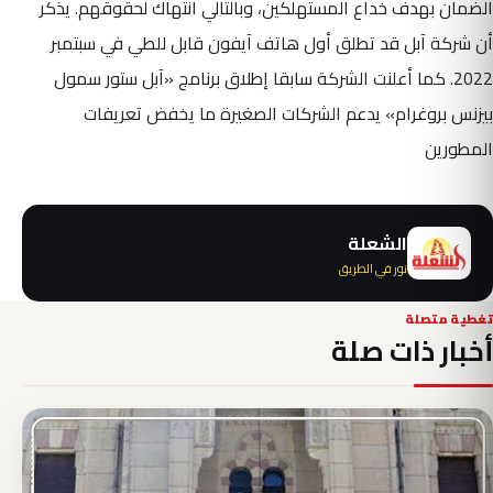
الضمان بهدف خداع المستهلكين، وبالتالي انتهاك لحقوقهم. يذكر
أن شركة آبل قد تطلق أول هاتف آيفون قابل للطي في سبتمبر
2022. كما أعلنت الشركة سابقا إطلاق برنامج «آبل ستور سمول
بيزنس بروغرام» يدعم الشركات الصغيرة ما يخفض تعريفات
المطورين
الشعلة
نور في الطريق
تغطية متصلة
أخبار ذات صلة