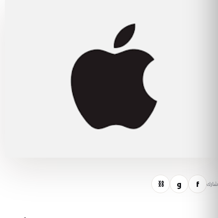
f
و
⛓
شارك