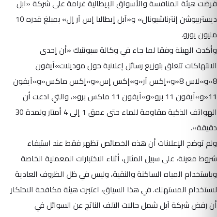
فرضت هيئة المنافسة والأسواق الإيطالية غرامة على شركة «آبل
ديستربيوشن إنترناشيونال» و«آبل إيطاليا إس آر إل» بمبلغ قدره 10
مليون يورو.
وأكدت الهيئة وفقا لما جاء في وكالة سبوتنيك «أن إحدى
الانتهاكات تتعلق بتوزيع رسائل إعلانية حول موديلات»آيفون
8«و»لاس 8«و»إكس آر«و»إكس إس«و»إكس ماكس«و»آيفون
11«و»آيفون 11 برو«و»آيفون 11 ماكس برو«، والتي ادعت أن
الهواتف الذكية مقاومة للماء حتى عمق 1 إلى 4 أمتار ولمدة 30
دقيقة».
ولم توضح الإعلانات أن هذه الخصائص تظهر فقط عند استيفاء
شروط معينة، على سبيل المثال، أثناء الاختبارات المعملية الخاصة
وباستخدام المياه الساكنة والنقية، وليس في ظل الظروف العادية
لاستخدام المستهلك. في هذا السياق، اعتبرت هيئة مكافحة الاحتكار
أن رفض شركة آبل شمل حالات التلف الناتج عن السوائل في