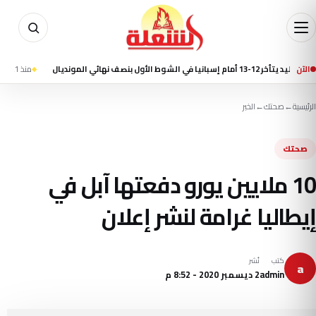
الآن
بنصف نهائي المونديال
منذ 21 ساعة
مقتل 7 أشخاص في إطلاق نار بمدرسة شمال بانكوك وانتحار الطالب المشتبه به
الرئيسية
←
صحتك
←
الخبر
صحتك
10 ملايين يورو دفعتها آبل في
إيطاليا غرامة لنشر إعلان
كتب
نُشر
a
admin
2 ديسمبر 2020 - 8:52 م