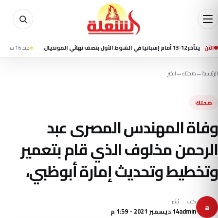
الآن
منذ 16 ساعة
مقتل 7 أشخاص في إطلاق نار بمدرسة شمال بانكوك وانتحار الطالب المشتبه به
الرئيسية
←
صحتك
←
الخبر
صحتك
وفاة المهندس المصرى عبد
الرحمن مخلوف الذي قام بتعمير
وتخطيط وتحديث إمارة أبوظبي،
كتب
نُشر
a
admin
14 ديسمبر 2021 - 1:59 م