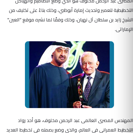
المصرى عبد الرحمن مخلوف هو الذي وضع التصاميم والهياكل
التخطيطية لتعمير وتحديث إمارة أبوظبي، وذلك بناءً على تكليف من
الشيخ زايد بن سلطان آل نهيان، وذلك وفقًا لما نشره موقع "العين"
الإماراتى.
المهندس المصرى العالمى عبد الرحمن مخلوف، هو أحد رواد
التخطيط العمرانى فى العالم، والذى وضع بصمته فى تخطيط العديد