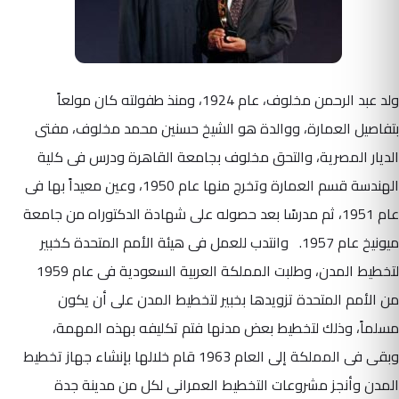
ولد عبد الرحمن مخلوف، عام 1924، ومنذ طفولته كان مولعاً
بتفاصيل العمارة، ووالدة هو الشيخ حسنين محمد مخلوف، مفتى
الديار المصرية، والتحق مخلوف بجامعة القاهرة ودرس فى كلية
الهندسة قسم العمارة وتخرج منها عام 1950، وعين معيداً بها فى
عام 1951، ثم مدرسًا بعد حصوله على شهادة الدكتوراه من جامعة
ميونيخ عام 1957. وانتدب للعمل فى هيئة الأمم المتحدة كخبير
لتخطيط المدن، وطلبت المملكة العربية السعودية فى عام 1959
من الأمم المتحدة تزويدها بخبير لتخطيط المدن على أن يكون
مسلماً، وذلك لتخطيط بعض مدنها فتم تكليفه بهذه المهمة،
وبقى فى المملكة إلى العام 1963 قام خلالها بإنشاء جهاز تخطيط
المدن وأنجز مشروعات التخطيط العمرانى لكل من مدينة جدة