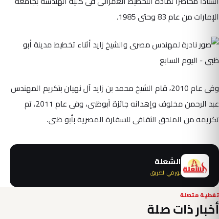
أستاذاً محاضراً لمادة التخطيط العمرانى فى كلية الهندسة بجامعة
الإمارات من عام 83 وحتى 1985.
وفى عام 2010، قام الشيخ محمد بن زايد آل نهيان بتكريم المهندس
عبد الرحمن مخلوف وإهدائه جائزة أبوظبى، وفى عام 2011، تم
تكريمه من الملحق الثقافى للسفارة المصرية بأبو ظبى.
الشعلة
نور في الطريق
تغطية متصلة
أخبار ذات صلة