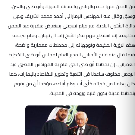
من المدن منها جدة والرياض والمدينة المنورة وأبو ظبى والعين،
وسبق وقال عنه المهندس الإماراتى أحمد محمد الشريف وكيل
دائرة الشئون البلدية، عبر فيلم تسجيلى يستعرض عبقرية عبد الرحمن
مخلوف، إنه استطاع فهم فكر الشيخ زايد آل نهيان، وقام بترجمة
هذه الرؤية الحكيمة وتوجهاته إلى مخططات معمارية واضحة،
فيما قال عنه فلاح الأحبابى المدير العام لمجلس أبو ظبى للتخطيط
العمرانى، إن تخطيط أبو ظبى الذى قام به المهندس المصرى عبد
الرحمن مخلوف ساعدنا فى التنمية وتطوير الاقتصاد بالإمارات، كما
كان يعلمنا من خبراته كأى أب يعلم أبناءه، مؤكدا أن من يقوم
بتخطيط مدينة يكون قلبه وروحه فى المدينة.