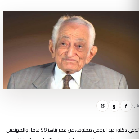
f
و
⛓
شارك
توفي دكتور عبد الرحمن مخلوف، عن عمر يناهز 98 عاما، والمهندس