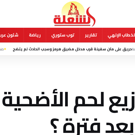
لخطاب الإلهي
تقارير
توب ستوري
رياضة
شئون عربي
 قرب مدخل مضيق هرمز وسبب الحادث لم يتضح
منذ 7 ساعة
إعصار دولفين ي
زيع لحم الأضحية
بعد فترة ؟