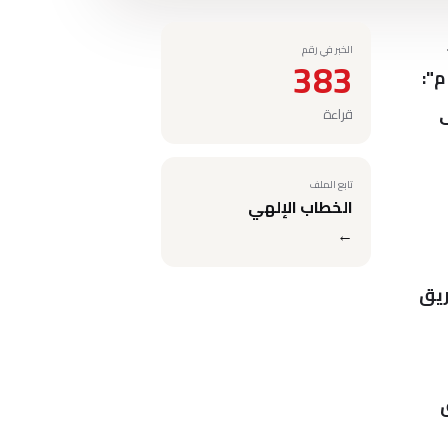
الخبر في رقم
383
":
ى
قراءة
تابع الملف
الخطاب الإلهي
←
ريق
ق