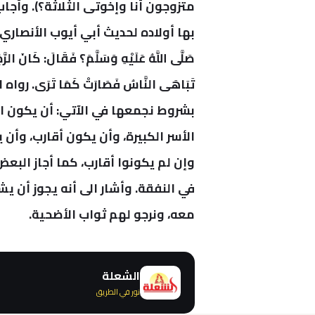
متزوجون أنا وإخوتى الثلاثة؟).
وأجاب 
بها أولاده لحديث أبي أيوب الأنصاري رضي الل
صَلَّى اللَّهُ عَلَيْهِ وَسَلَّمَ؟ فَقَالَ: كَانَ الرّ
تَبَاهَى النَّاسُ فَصَارَتْ كَمَا تَرَى. روا
بشروط نجمعها في الآتي: أن يكون ا
الأسر الكبيرة، وأن يكون أقارب، و
وإن لم يكونوا أقارب، كما أجاز الب
في النفقة.
وأشار الى أنه يجوز أن ي
معه، ونرجو لهم ثواب الأضحية.
الشعلة
نور في الطريق