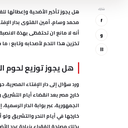
شارك
هل يجوز تأخير الأضحية وإعطائها للف
f
محمد وسام، أمين الفتوى بدار الإفتا
أنه لا مانع ان تحتفظى بهذة الانصب
و
تخزين هذا اللحم لأصحابه
وتابع : ما 
⛓
هل يجوز توزيع لحوم ال
ورد سؤال إلى دار الإفتاء المصرية، 
خارج مصر بعد انقضاء أيام التشريق 
الجمهورية، عبر بوابة الدار الرسمية، 
خارجَها في أيام النحر والتشريق ولو أ
بذلك مصلحة الفقراء بزيادة عدد الأ