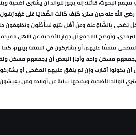
مجمع البحوث، قائلًا: إنه يجوز للوالد أن يشترى أضحية وي
ه عنه حين سئل: كَيْفَ كَانَتْ الضَّحَايَا عَلَى عَهْدِ رَسُولِ الل
َجُلُ يُضَحِّى بِالشَّاةِ عَنْهُ وَعَنْ أَهْلِ بَيْتِهِ فَيَأْكُلُونَ وَيُطْعِمُونَ حَت
ه الترمذى.
وأوضح المجمع أن جواز الأضحية عن الأهل مقيدة
لمضحى منفقًا عليهم، أو يشتركون في النفقة بينهم، كما 
أن يجمعهم مسكن واحد، وأجاز البعض أن يجمعهم مسكن ونف
عض أن يكونوا أقارب وإن لم ينفق عليهم المضحي أو يشتركو
شتري الوالد الأضحية ويذبحها نيابة عن أولاده ومن يعيشون