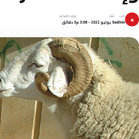
كتب
نُشر
وقت القراءة
a
admin
9 يوليو 2022 - 3:08 م
3 دقائق