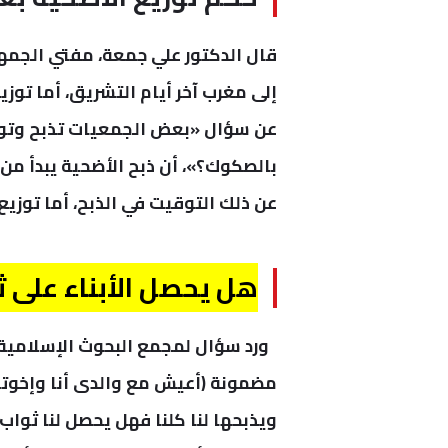
قال الدكتور علي جمعة، مفتي الجمهور
إلى مغرب آخر أيام التشريق، أما توزي
عن سؤال «بعض الجمعيات تذبح وتوزع
بالصكوك؟»، أن ذبح الأضحية يبدأ من ب
عن ذلك التوقيت في الذبح، أما توزيع
هل يحصل الأبناء على ث
ورد سؤال لمجمع البحوث الإسلامية
مضمونة (أعيش مع والدى أنا وإخوتى
ويذبحها لنا كلنا فهل يحصل لنا ثوا