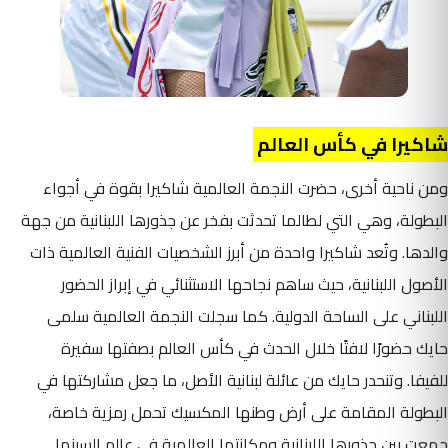
شاكيرا في كأس العالم
ومن ناحية أخرى، حضرت النجمة العالمية شاكيرا بقوة في أجواء
البطولة، وهي التي لطالما تحدثت بفخر عن جذورها اللبنانية من جهة
والدها. وتُعد شاكيرا واحدة من أبرز الشخصيات الفنية العالمية ذات
الأصول اللبنانية، حيث ساهم نجاحها الاستثنائي في إبراز الحضور
اللبناني على الساحة الدولية. كما سجلت النجمة العالمية سلمى
حايك حضورًا لافتًا خلال الحدث في كأس العالم بصفتها سفيرة
للفيفا. وتنحدر حايك من عائلة لبنانية الأصل، ما جعل مشاركتها في
البطولة المقامة على أرض وطنها المكسيك تحمل رمزية خاصة،
جمعت بين جذورها اللبنانية ومكانتها العالمية في عالم السينما.