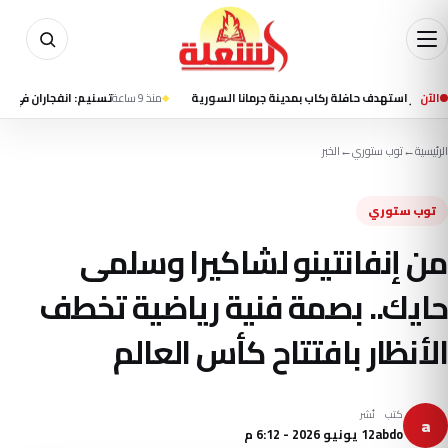
الآن
منذ 9 ساعة
تسنيم: انفجاران في قشم خلال عملية
الرئيسية
←
توب ستوري
←
الخبر
توب ستوري
من إنفانتينو لشاكيرا وسلمى
حايك.. بصمة فنية رياضية تخطف
الأنظار بافتتاح كأس العالم
كتب
نُشر
a
abdo
12 يونيو 2026 - 6:12 م