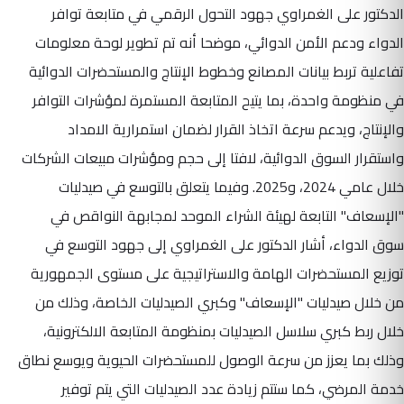
الدكتور على الغمراوي جهود التحول الرقمي في متابعة توافر
الدواء ودعم الأمن الدوائي، موضحا أنه تم تطوير لوحة معلومات
تفاعلية تربط بيانات المصانع وخطوط الإنتاج والمستحضرات الدوائية
في منظومة واحدة، بما يتيح المتابعة المستمرة لمؤشرات التوافر
والإنتاج، ويدعم سرعة اتخاذ القرار لضمان استمرارية الامداد
واستقرار السوق الدوائية، لافتا إلى حجم ومؤشرات مبيعات الشركات
خلال عامي 2024، و2025. وفيما يتعلق بالتوسع في صيدليات
"الإسعاف" التابعة لهيئة الشراء الموحد لمجابهة النواقص في
سوق الدواء، أشار الدكتور على الغمراوي إلى جهود التوسع في
توزيع المستحضرات الهامة والاستراتيجية على مستوى الجمهورية
من خلال صيدليات "الإسعاف" وكبري الصيدليات الخاصة، وذلك من
خلال ربط كبري سلاسل الصيدليات بمنظومة المتابعة الالكترونية،
وذلك بما يعزز من سرعة الوصول للمستحضرات الحيوية ويوسع نطاق
خدمة المرضي، كما ستتم زيادة عدد الصيدليات التي يتم توفير