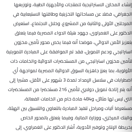
إنشاء المخازن الاستراتيجية للمنتجات والأجهزة الطبية، وتوزيعها
الجغرافي، فضلا عن مساحاتها التخزينية وطاقتها الاستيعابية في
المرحلتين الأولى والثانية من المشروع. وخلال الاجتماع، استعرض
الدكتور على الغمراوى، جهود هيئة الدواء المصرية فيما يتعلق
بتعزيز الأمن الدوائي، موضحا أنه فيما يخص محور تأمين مخزون
استراتيجي ودعم التمويل، فقد تم الموافقة على المبادرة التمويلية
لتأمين مخزون استراتيجي من المستحضرات الدوائية والخامات ذات
الأولوية، بما يعزز جاهزية السوق الدوائية المصرية لمواجهة أي
اضطرابات في سلاسل الإمداد لمدة 3 شهور على الأقل، مشيرا إلى
أنه يتم إتاحة تمويل دولاري لتأمين 216 مستحضرا من المستحضرات
التي ليس لها مثائل، و484 مادة خام من الخامات الفعالة،
مستعرضا آليات ومراحل تنفيذ المبادرة بالتعاون والتنسيق بين الهيئة،
والبنك المركزي، ووزارة المالية. وفيما يتعلق بالمحور الخاص
بخريطة الإنتاج وتوفير الأدوية، أشار الدكتور على الغمراوي، إلى