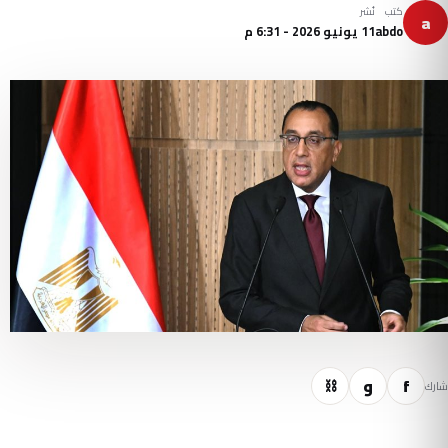
كتب
نُشر
a
abdo
11 يونيو 2026 - 6:31 م
f
و
⛓
شارك