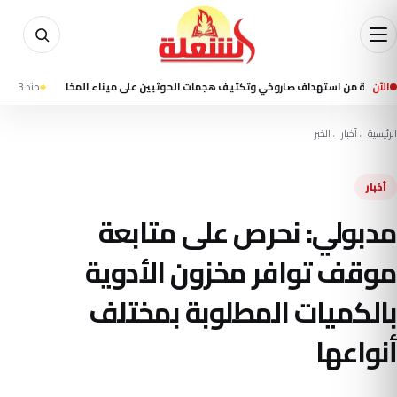
الآن
ستهداف صاروخي وتكثيف هجمات الحوثيين على ميناء المخا
منذ 3 ساعة
7 قتلى ونحو 35 جريحًا في قصف حوثي استهدف ميناء المخا وتجمعات سكنية
الرئيسية
←
أخبار
←
الخبر
أخبار
مدبولي: نحرص على متابعة
موقف توافر مخزون الأدوية
بالكميات المطلوبة بمختلف
أنواعها