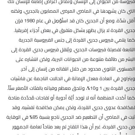
فيروسه من الحيوان إلى الإنسان وتماثل أعراض إصابته للإنسان تلك
التي كان يشهدها في الماضي المرضى المصابون بالجدري، ولكنه
أقل شدّة. ومع أن الجدري كان قد استُؤصِل في عام 1980 فإن
جدري القردة لا يزال يظهر بشكل متفرق في بعض أجزاء إفريقيا.
كما ينتمي فيروس جدري القردة إلى جنس الفيروسية الجدرية
التابعة لفصيلة فيروسات الجدري. ويُنقل فيروس جدري القردة إلى
البشر من طائفة متنوعة من الحيوانات البرية، ولكن انتشاره على
المستوى الثانوي محدود من خلال انتقاله من إنسان إلى آخر.
ويتراوح في العادة معدل الإماتة في الحالات الناجمة عن فاشيات
جدري القردة بين 1 و10%، وتلحق معظم وفياته بالفئات الأصغر سنّاً.
كما أكدت المنظمة أنه لا توجد أيّة أدوية أو لقاحات مُحدّدة متاحة
لمكافحة عدوى جدري القردة، ولكن يمكن مكافحة تفشيه. وقد
ثبت في الماضي أن التطعيم ضد الجدري ناجع بنسبة 85% في الوقاية
من جدري القردة، غير أن هذا اللقاح لم يعد متاحاً لعامة الجمهور