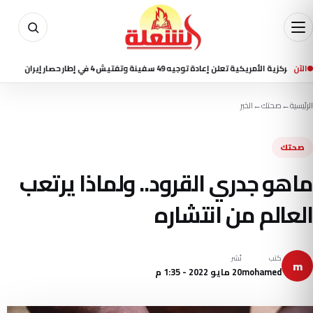
الآن
ريكية تعلن إعادة توجيه 49 سفينة وتفتيش 4 في إطار حصار إيران
منذ 4 ساعة
الرئيسية
←
صحتك
←
الخبر
صحتك
ماهو جدري القرود.. ولماذا يرتعب
العالم من انتشاره
كتب
نُشر
m
mohamed
20 مايو 2022 - 1:35 م