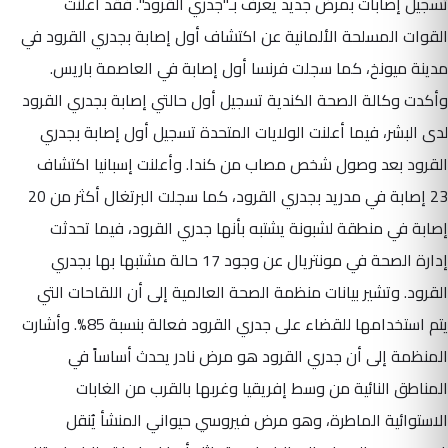
تسجيل إصابات بمرض جديد يعرف بـ"جدري القرود". فقد أعلنت
القوات المسلحة الألمانية عن اكتشاف أول إصابة بجدري القرود في
مدينة ميونخ، كما سجلت فرنسا أول إصابة في العاصمة باريس.
وأكدت وكالة الصحة الكندية تسجيل أول حالتي إصابة بجدري القرود
لدى البشر، فيما أعلنت الولايات المتحدة تسجيل أول إصابة بجدري
القرود بعد وصول شخص مصاب من كندا. وأعلنت إسبانيا اكتشاف
23 إصابة في مدريد بجدري القرود، كما سجلت البرتغال أكثر من 20
إصابة في منطقة لشبونة يشتبه بأنها جدري القرود، فيما تحدثت
إدارة الصحة في مونتريال عن وجود 17 حالة مشتبها بها بجدري
القرود. وتشير بيانات منظمة الصحة العالمية إلى أن اللقاحات التي
يتم استخدامها للقضاء على جدري القرود فعالة بنسبة 85%. وأشارت
المنظمة إلى أن جدري القرود هو مرض نادر يحدث أساساً في
المناطق النائية من وسط إفريقيا وغربها بالقرب من الغابات
الاستوائية الماطرة، وهو مرض فيروسي حيواني المنشأ يُنقل