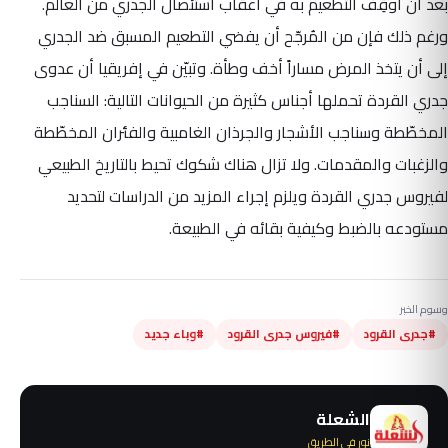
بعد أن أُوقِف التطعيم به في أعقاب استئصال الجدري من العالم.
ورغم ذلك فإن من المُرجّح أن يفضي التطعيم المسبق ضد الجدري
إلى أن يتخذ المرض مساراً أخف وطأة. وتبيّن في إفريقيا أن عدوى
جدري القردة تحملها أجناس كثيرة من الحيوانات التالية: السناجب
المخطّطة وسناجب الأشجار والجرذان الغامبية والفئران المخطّطة
والزغبات والمقدمات. ولا تزال هناك شكوك تحيط بالتاريخ الطبيعي
لفيروس جدري القردة ويلزم إجراء المزيد من الدراسات لتحديد
مستودعه بالضبط وكيفية بقائه في الطبيعة.
وسوم الخبر
#جدرى القرود
#فيروس جدرى القرود
#وباء جديد
الشعلة
نور في الطريق