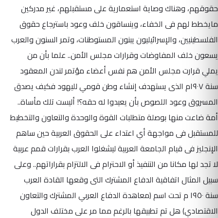
حقوقهم، وهناك وصاية استعمارية على مستقبلهم، غير مدركين
مايخطط لهم فى الخفاء، وينساقون خلف وعود باسترجاع حقوق
الفلسطينيين، والإسرائيليون يبنون المستوطنات، وتمر السنون والعرب
يسعون خلف المفاوضات وقرارات مجلس الأمن.. علما بأن من
يملي قرارت مجلس الأمن هم نفس أعضاء مؤتمر لندن المعقود
سنة ١٩٠٧م الذى يستهدف إنشاء وطن قومي لليهود فكيف يصدق
المسروق وعود اللصوص بأن يعيدوا له حقه؟! أليست تلك مأساة..
أمة ضاعت منها بوصلة متطلبات القوة والوحدة والتعاون والتخطيط
للمستقبل فى مواجهة أي اعتداء على الحقوق العربية حين ساهم
الإنجليز فى قيام الجامعة العربية ليشغلوا العرب بقرارات قمم عربية
لا تجد لها مكانا من التنفيذ أو الاحترام فى الالتزام بقراراتهم.. وعلى
سبيل المثال اتفاقية الدفاع المشترك التى وقعها القادة العرب
سنة ١٩٥٠ م تحت اسم (معاهدة الدفاع العربي المشترك والتعاون
الاقتصادي) هل تم تطبيقها بالرغم مما مر على مختلف الدول