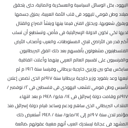
اليهود، بكل الوسائل السياسية والعسكرية والمالية، حتى يتحقق
ميلاد وطن قومي لليهود فى قلب الأمة العربية، يمزق جسمها
ويفرق شعوبها، ويخلق الفتن فيما بينها وينشأ الصراع والقتال
لديها لكي تكون الدولة الإسرائيلية فى مأمن، وتستطيع أن تسلب
أكبر قدر من الأراضي لتبني المستوطنات، والعرب وأصحاب الأرض
الفلسطينيون مشغولون بأنفسهم بعد ذلك اتفق البريطانيون
والفرنسيون على تقسيم العالم العربي بينهما وأعلنت اتفاقية
سايكس بيكو بين وزيري خارجية بريطاني وفرنسا سنة ١٩١٦ م ثم
تبعها وعد بلفورد وزير خارجية بريطانيا سنة ١٩١٧م الذى تضمن إعلان
تأسيس وطن قومي للشعب اليهودي فى فلسطين فى ٢/ نوفمبر /
١٩١٧م وقامت دولة إسرائيل فى ١٤/ مايو/ ١٩٤٨ م بعد انتهاء
الانتداب البريطاني الذى ساهم ودعم وساعد قيام دولة إسرائيل منذ
مؤتمر لندن سنة ١٩٠٧م إلى ١٤/مايو/ سنة / ١٩٤٨ أستعرض ذلك
المشهد فى عجالة ليستدرك العرب أنهم مغيبة عقولهم ،ضائعة