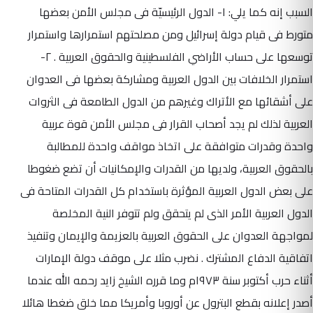
السبب إنه كما يلي: ١- الدول الرئيسيّة فى مجلس الأمن بعضها
متورط فى قيام دولة إسرائيل ومن مصلحتهم استمرارها واستمرار
توسعها على حساب الأراضي الفلسطينية والحقوق العربية . ٢-
استمرار الخلافات بين الدول العربية ومشاركة بعضها فى العدوان
على أشقائها مع الأتراك وغيرهم من الدول الطامعة فى الثروات
العربية لذلك لم يجد أصحاب القرار فى مجلس الأمن قوة عربية
واحدة وقدرات متوافقة على اتخاذ مواقف واحدة للمطالبة
بالحقوق العربية، ولديها من القدرات والإمكانيات أن تضع ضغوطا
على بعض الدول العربية المؤثرة باستخدام كل القدرات المتاحة فى
الدول العربية الأمر الذى لم يتحقق ولم تتوفر النية المخلصة
لمواجهة العدوان على الحقوق العربية بالعزيمة والإيمان وتنفيذ
اتفاقية الدفاع المشترك . نضرب مثلا على موقف دولة الإمارات
أثناء حرب أكتوبر سنة ١٩٧٣م وما قرره الشيخ زايد رحمه الله عندما
أصدر إعلانه بقطع البترول عن أوروبا وأمريكا مما خلق ضغطا هائلا