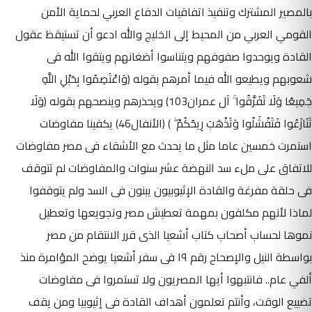
بالمصير المشترك وتنفيذ اتفاقيات الدفاع العربي لحماية الأمن
القومي العربي من المحيط إلى الخليج والله ادعو أن تستيقظ عقول
القادة ويوحدوا صفوفهم ويتناسوا أضغانهم ويتقوا الله فى
شعوبهم ويطيعو الله فيما أمرهم بقوله (وَاعْتَصِمُوا بِحَبْلِ اللَّهِ
جَمِيعًا وَلَا تَفَرَّقُوا ۚ آل عمران103) ويحذرهم وينصحهم بقوله (وَلَا
تَنَازَعُوا فَتَفْشَلُوا وَتَذْهَبَ رِيحُكُمْ ۖ ) (الأنفال46) يكفينا مفاوضات
استمرت خمسين عاما مثل ما يحدث مع الأشقاء فى مصر مفاوضات
للاتفاق على ملء سد النهضة عشر سنوات والمفاوضات لم تتوقف
فى حلقة مفرغة والقادة الإثيوبيون يبنون فى السد ولم يتوقفوا
لماذا لأنهم مكلفون بمهمة تعطيش مصر وتجويعها وتعطيل
نموها لحساب أصحاب كتاب أشعيا الذى قرر الانتقام من مصر
بواسطة النيل والإصحاح رقم ١٩ فى سفر أشعيا يوضح المؤامرة منذ
ألفي عام.. فانتبهوا أيها المصريون ولا تستمروا فى مفاوضات
تضييع الوقت، وأنتم تعلمون أهداف القادة فى إثيوبيا ومن يقف