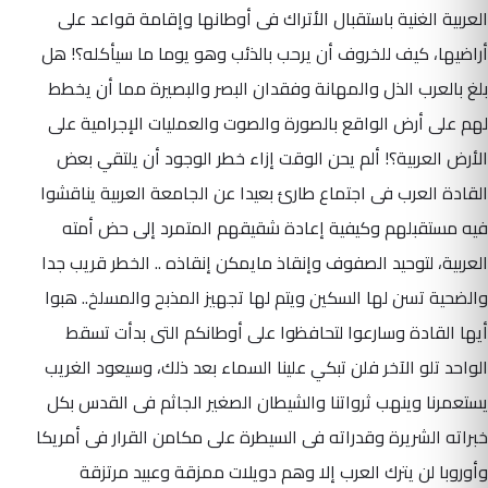
العربية الغنية باستقبال الأتراك فى أوطانها وإقامة قواعد على
أراضيها، كيف للخروف أن يرحب بالذئب وهو يوما ما سيأكله؟! هل
بلغ بالعرب الذل والمهانة وفقدان البصر والبصيرة مما أن يخطط
لهم على أرض الواقع بالصورة والصوت والعمليات الإجرامية على
الأرض العربية؟! ألم يحن الوقت إزاء خطر الوجود أن يلتقي بعض
القادة العرب فى اجتماع طارئ بعيدا عن الجامعة العربية يناقشوا
فيه مستقبلهم وكيفية إعادة شقيقهم المتمرد إلى حض أمته
العربية، لتوحيد الصفوف وإنقاذ مايمكن إنقاذه .. الخطر قريب جدا
والضحية تسن لها السكين ويتم لها تجهيز المذبح والمسلخ.. هبوا
أيها القادة وسارعوا لتحافظوا على أوطانكم التى بدأت تسقط
الواحد تلو الآخر فلن تبكي علينا السماء بعد ذلك، وسيعود الغريب
يستعمرنا وينهب ثرواتنا والشيطان الصغير الجاثم فى القدس بكل
خبراته الشريرة وقدراته فى السيطرة على مكامن القرار فى أمريكا
وأوروبا لن يترك العرب إلا وهم دويلات ممزقة وعبيد مرتزقة