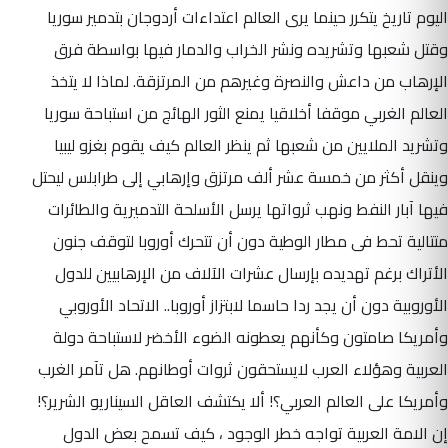
اليوم تاريخ يتكرر حينما يرى العالم اعتداءات أردوجان بتدمير سوريا
وقتل شعبها وتشريده ونشر الخراب والدمار فيها بواسطة فرق
الإرهاب من داعش والنصرة وغيرهم من المرتزقة. لماذا لا يتخذ
العالم الغربي موقفا أخلاقيا يمنع الثور الهائج من استباحة سوريا
وتشريد الملايين من شعبها ثم ينظر العالم كيف يقوم بغزو ليبيا
وينقل أكثر من خمسة عشر ألف مرتزق وإرهابي إلى طرابلس ليحتل
فيها آبار النفط ونهب ثرواتها يرسل الأسلحة التدميرية والطائرات
متتالية تحط فى مطار الوطية دون أن تتحرك أوروبا لتوقف جنون
الأتراك برغم تهديده بإرسال عشرات الآلاف من الإرهابيين للدول
الأوروبية دون أن يجد ردا حاسما لابتزاز أوروبا.. الاتحاد الأوروبي
وأمريكا صامتون وكأنهم يعطونه الضوء الأخضر لاستباحة دولة
العربية وهؤلاء العرب لايستحقون ثروات أوطانهم. هل تآمر الغرب
وأمريكا على العالم العربي؟! ألا يكتشف العاقل السيناريو الشرير؟!
إن الامة العربية تواجه خطر الوجود ، كيف تسمح بعض الدول