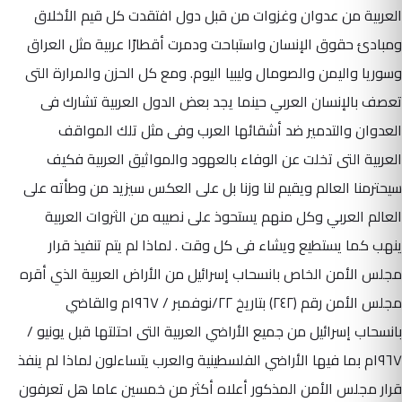
العربية من عدوان وغزوات من قبل دول افتقدت كل قيم الأخلاق
ومبادئ حقوق الإنسان واستباحت ودمرت أقطارًا عربية مثل العراق
وسوريا واليمن والصومال وليبيا اليوم. ومع كل الحزن والمرارة التى
تعصف بالإنسان العربي حينما يجد بعض الدول العربية تشارك فى
العدوان والتدمير ضد أشقائها العرب وفى مثل تلك المواقف
العربية التى تخلت عن الوفاء بالعهود والمواثيق العربية فكيف
سيحترمنا العالم ويقيم لنا وزنا بل على العكس سيزيد من وطأته على
العالم العربي وكل منهم يستحوذ على نصيبه من الثروات العربية
ينهب كما يستطيع ويشاء فى كل وقت . لماذا لم يتم تنفيذ قرار
مجلس الأمن الخاص بانسحاب إسرائيل من الأراض العربية الذي أقره
مجلس الأمن رقم (٢٤٢) بتاريخ ٢٢/نوفمبر / ١٩٦٧م والقاضي
بانسحاب إسرائيل من جميع الأراضي العربية التى احتلتها قبل يونيو /
١٩٦٧م بما فيها الأراضي الفلسطينية والعرب يتساءلون لماذا لم ينفذ
قرار مجلس الأمن المذكور أعلاه أكثر من خمسين عاما هل تعرفون