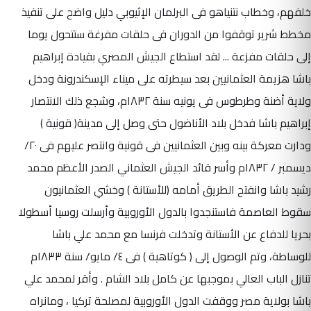
خلفهم، وخطاب نتنياهو فى البرلمان الإثيوبي دليل واضح على تنفيذ
مخطط شرير توقفوا من الدوران فى حلقات مفرغة ستتحول يوما
إلى حلقات مفزعة ... لقد استطاع الجيش المصري بقيادة إبراهيم
باشا هزيمة العثمانيين بعد سيطرته على ميناء الإسكندرونة ودخل
ولاية أضنة وطرطوس فى يونيه سنة ١٨٣٢م، وشجع ذلك الانتصار
إبراهيم باشا فدخل بلاد الأناضول حتى وصل إلى مدينة( قونية )
ودارت معركة بينه وبين العثمانيين فى قونية وانتصر عليهم فى ٢٠/
ديسمبر / ١٨٣٢م وأسر قائد الجيش العثماني الصدر الأعظم محمد
رشيد باشا وانفتح الطريق أمامه (للأستانة ) وخشي العثمانيون
سقوط العاصمة فاستنجدوا بالدول الأوروبية وأرسلت روسيا أسطولا
بحريا للدفاع عن الأستانة وتدخلت فرنسا مع محمد علي باشا
للوساطة، وتم الوصول إلى ( كوتاهية ) فى ٤/ مايو/ سنة ١٨٣٣م
تنازل الباب العالي بموجبها عن كامل بلاد الشام . وأقر لمحمد علي
باشا بولاية مصر ووقفت الدول الأوروبية لمصلحة تركيا ، ومانراه