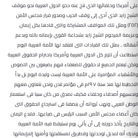
على أمريكا وحلفائها الذي نتج عنه حذو الدول العربية نحو موقف
الشيخ زايد الذى أدى إلى وقف الحرب وصدور قرار مجلس الأمن
(٢٥٢) ومثل تلك المواقف المشتركة والتى قادها بكل إيمان
وعزيمة المرحوم الشيخ زايد بشجاعة القوي بإيمانه بالله وبدعم
أشقائه .. بمثل تلك القيادات التى تفتقد لها الأمة العربية اليوم
استطاعت أن تلزم كل الدول العربية وأمريكا باحترام الحقوق العربية
ولكن ليعلم الجميع لا حقوق للضعفاء فهم يضيعون بين اللصوص
والأشقياء. المؤامرة على الأمة العربية ليست وليدة اليوم بل بدأ
التخطيط لها منذ سنة ١٩٠٧م فى مؤتمر لندن ونحن نتعاون معهم
ونحسبهم أصدقاء وحلفاء فكيف نصدق من كان سببا فى استعمار
الوطن العربي ونهب ثرواته أن ينصفنا فى استرجاع الحقوق التى
كان أعضاء مجلس الأمن السبب الرئيس فى ضياعها.. فلندع الزمان
والتاريخ يأخذ دورته إلى أن يأتي يوم نستيقظ فيه الأمة العربية
وتدرك أنه لابديل لوحدتها ولاطريق لمستقبلها وأمنها إلابإيمانها