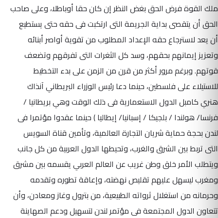
ملك القوة فرض الحق بغض النظر إن كان حقا أوباطلا، وعلى صاحب
الحق أن يتقصى بداية الجريمة التى ارتكبت فى حقه حتى يستطيع
أن يعد لاسترجاع حقه الإعداد المطلوب من تقوية أواصر أبنائه
وتعزيز إيمانهم بحقهم، وسد كل الثغرات التى تفرقهم وتضعف
قوتهم. وبرغم مرور أكثر من قرن من الزمن على بدء التخطيط
للاستيلاء على فلسطين، حينما دعا رئيس الوزراء البريطاني آنذاك
هنري كامبل الدول الاستعمارية فى ذلك الوقت وهي بريطانيا /
فرنسا/ هولندا / بلجيكا / إسبانيا/ إيطاليا ) حينما عقدوا مؤتمرا فى
لندن بحجة حماية شريان التجارة العالمية، وتأمين قناة السويس
التى تربط بين الشرق والغرب، وتحيطها الدول العربية من كل جانب
ويتطلب الأمر خلق وطن غريب عن العالم العربي يقسمه بين مشرق
ومغرب ليسهل عليهم تقليص نهضته، وإعاقة تطوره وتقدمه
وحرمانه من استغلال ثرواته الطبيعية، من بترول وغاز ومعادن، وأن
تتعاون الدول المجتمعة فى مؤتمر لندن لتسهيل ودعم الصهاينة