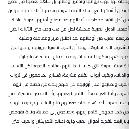
يخطط لها لنهب ثرواتها وتدمير اوطانها بل ساهم بعضها فى تدمير
اوطان أشقائها مع أعداء الأمة العربية وقدموا أبناء امتهم قرابين
من أجل تنفيذ مخططات أعدائهم ضد مصالح أمتهم العربية. ولذلك
أصبحت الدول العربية ملطشة لكل من هب ودب حتى الأتراك الذين
طردهم العرب من أوطانهم بعد احتلال مرير ومعاملة وحشية
للشعوب التى احتلوها.. وبما أن العرب تناسوا عروبتهم وتخلوا عن
عهودهم، وتنكروا لاتفاقيات وحدة الدفاع المشترك، وانهارت
القومية العربية التى كانت تربط بينهم ،وفتحوا الحدود لكل الثعالب
والذئاب، وبقيت أبواب القلاع مشرعة، فسارع الطامعون فى ثروات
العرب وتصارعوا على أبوابهم كل منهم يبحث عن حصته فى ثروة
العرب، وأما العرب فكأن الأمر لايعنيهم، وأن المصير المشترك أصبح
وهما فعرف أعداؤهم نقاط ضعفهم فانهالوا عليهم تارة بالتهديد
من خطر مجهول قادم إليهم، ويحتاجون إلى حماية، وتارة يقومون
بابتزازهم لتقديم أموال العرب جزية لصالح الأمريكان والغرب. حتى