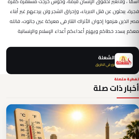
اسمًا ، ولاتعير لحقوق الإنسان قيمة، وحوش خرجت مستنفرة كفرة
فجرة، يبحثون عن قتل الابرياء، وإحراق الشجر ولن يردعهم غير أبناء
مصر الذين هزموا إخوان الأتراك التتار فى معركة عين جالوت، فالله
معكم يسدد خطاكم ويهزم أعداءكم أعداء الإسلام والإنسانية
الشعلة
نور في الطريق
تغطية متصلة
أخبار ذات صلة