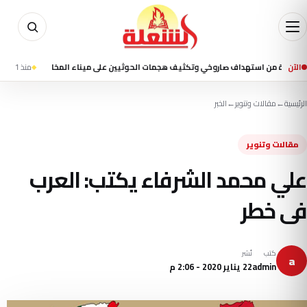
الآن
ن استهداف صاروخي وتكثيف هجمات الحوثيين على ميناء المخا
منذ 1 ساعة
7 قتلى ونحو 35 جريحًا في قصف حوثي استهدف ميناء المخا وتجمعات سكنية
الرئيسية
←
مقالات وتنوير
←
الخبر
مقالات وتنوير
علي محمد الشرفاء يكتب: العرب
فى خطر
كتب
نُشر
a
admin
22 يناير 2020 - 2:06 م