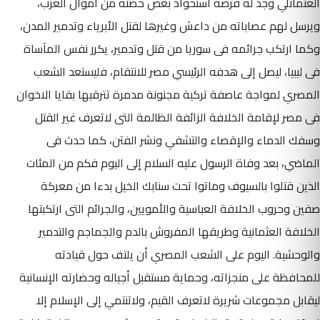
العثمانلي وجد له فرصة استحواذ بعض حصته من أموال العرب،
ويرسل لهم عصاباته من داعش وغيرها لقتل الأبرياء وتدمير المدن،
وكما ارتكب جرائمه فى سوريا من قتل وتدمير، يكرر نفس المآساة
فى ليبيا، ليصل إلى هدفه الرئيسي مصر للانتقام، فليستعد الشعب
المصري لمواجة عاصفة تركية مجنونة مدمرة تترقبها بقايا الاخوان
فى مصر لإقامة الخلافة الزائفة الظالمة التى لاتعرف غير القتل
وسفك الدماء والإقصاء والتشفي ونشر الفتن، كما حدث فى
الماضي، بعد وفاة الرسول عليه السلام إلى اليوم فكم من المئات
الذين قتلوا بالسيوف وماتوا تحت سنابك الخيل بدءا من معركة
صفين وحروب الخلافة العباسية والأمويين، والجرائم التى ارتكبتها
الخلافة العثمانية وطريقها المفروش بالدم والجماجم والتدمير
والوحشية. اليوم على الشعب المصري أن يلتف حول قيادته
للمحافظة على منجزاته، وحماية مستقبل أجياله وحضارته الإنسانية
ليقابل مجموعات شريرة لاتعرف القيم، ولاتنتمي إلى الإسلام إلا