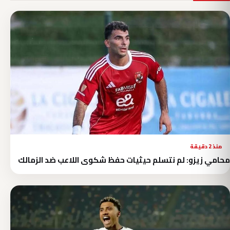
منذ 2 دقيقة
محامي زيزو: لم نتسلم حيثيات حفظ شكوى اللاعب ضد الزمالك