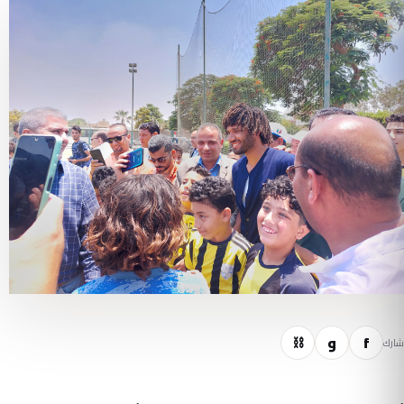
f
و
⛓
شارك