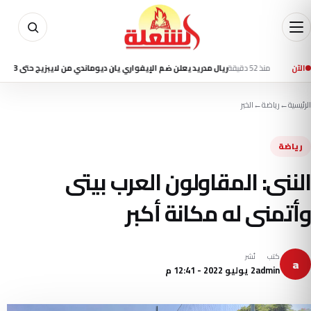
منذ 52 دقيقة
الآن
ريال مدريد يعلن ضم الإيفواري يان ديوماندي من لايبزيج حتى 2033
منذ 1 ساعة
الرئيسية
←
رياضة
←
الخبر
رياضة
الننى: المقاولون العرب بيتى
وأتمنى له مكانة أكبر
كتب
نُشر
a
admin
2 يوليو 2022 - 12:41 م