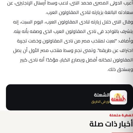
أعرب الدولى المصرى محمد الننى، لاعب وسط أرسنال الإنجليزى، عن
سعادته البالغة بزيارته لنادى المقاولون العرب.
وقال الننى خلال زيارته لنادى المقاولون العرب، اليوم السبت، إنه
يتشرف بالتواجد فى نادى المقاولون العرب الذى وصفه بأنه بيته.
وأضاف: "لعبت لمنتخب مصر من نادى المقاولون وخضت تجربة
احتراف عن طريقه". وتمنى نجم وسط منتخب مصر الأول أن يصل
المقاولون لمكانه أفضل ويصارع الكبار، مؤكدًا أنه نادى كبير
ويستحق ذلك.
الشعلة
نور في الطريق
تغطية متصلة
أخبار ذات صلة