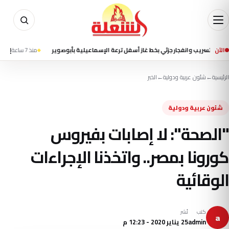
الآن
 وانفجار جزئي بخط غاز أسفل ترعة الإسماعيلية بأبوصوير
منذ 7 ساعة
إعلام إيراني ي
الرئيسية
←
شئون عربية ودولية
←
الخبر
شئون عربية ودولية
"الصحة": لا إصابات بفيروس
كورونا بمصر.. واتخذنا الإجراءات
الوقائية
كتب
نُشر
a
admin
25 يناير 2020 - 12:23 م