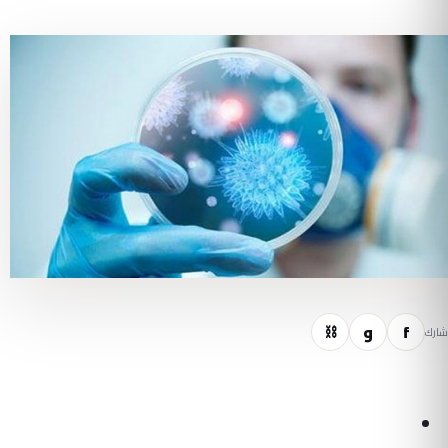
f
و
⛓
شارك