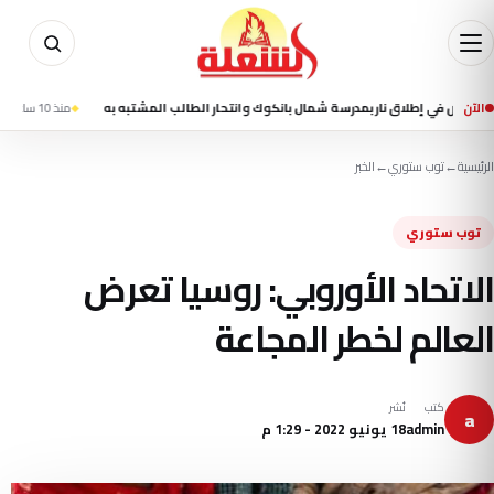
الآن
منذ 10 ساعة
مقتل شخصين وإصابة 13 في تفجير استهدف 
الرئيسية
←
توب ستوري
←
الخبر
توب ستوري
الاتحاد الأوروبي: روسيا تعرض
العالم لخطر المجاعة
كتب
نُشر
a
admin
18 يونيو 2022 - 1:29 م