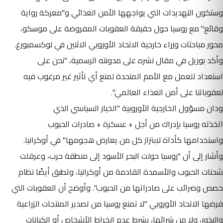
وستكون التهديدات التي يواجهها الأمن الغذائي و"معركة رواية
وقائع" مع روسيا حول حقيقة العقوبات المفروضة على موسكو،
محور مباحثات وزراء خارجية الاتحاد الأوروبي الاثنين في لوكسمبورغ.
وأكد بوريل في مقال نشره على مدونته الرسمية، "نحن على
استعداد للعمل مع الأمم المتحدة لمنع أي تأثير غير مرغوب فيه
لعقوباتنا على أمن الغذاء العالمي".
ودان مسؤول الخارجية الأوروبية "الخيار السياسي الذي
اتخذته روسيا بإدراك من أجل + عسكرة + صادرات الحبوب
واستخدامها كأداة لابتزاز كل من يعارض هجومها" في أوكرانيا.
وأشار إلى أن "روسيا حولت البحر الأسود إلى منطقة حرب، وعرقلت
شحنات الحبوب والأسمدة القادمة من أوكرانيا، وتطبق أيضًا نظام
حصص وضرائب على صادراتها من الحبوب". وأوضح أن العقوبات التي
فرضها الاتحاد الأوروبي "لا تمنع روسيا من تصدير المنتجات الزراعية
والبذور، ولا من شرائها، بشرط عدم انخراط الأشخاص أو الكيانات