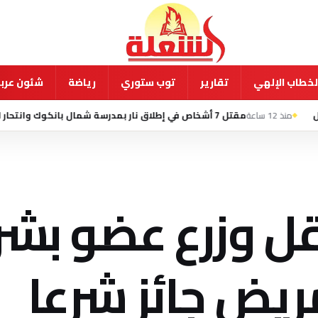
لخطاب الإلهي
تقارير
توب ستوري
رياضة
شئون عربي
قتل 7 أشخاص في إطلاق نار بمدرسة شمال بانكوك وانتحار الطالب المشتبه به
بنقل وزرع عضو ب
يض جائز شرعا