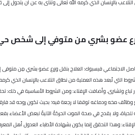
التلاعب بالإنسان الذي كرمه الله تعالى وتنأى به عن أن يتحول إلى 
 وزرع عضو بشري من متوفي إلى شخص حي
واصل الاجتماعي فيسبوك: العلاج بنقل وزرع عضو بشري مِن متوفى إ
شروط التي تُبعد هذه العملية من نطاق التلاعب بالإنسان الذي كرمه 
ر تباع وتشترى. وأضافت الإفتاء: ومن الشروط الأساسية في ذلك: تح
ع وظائف مخه ودماغه توقفا لا رجعة فيه؛ بحيث تكون روحه قد فار
حياة، ولا يقدح في صحة الموت الحركةُ الآليةُ لبعض الأعضاء بفع
إفتاء: وهذا التحقق إنما يكون بشهادة الأطباء العدول أهل المعر