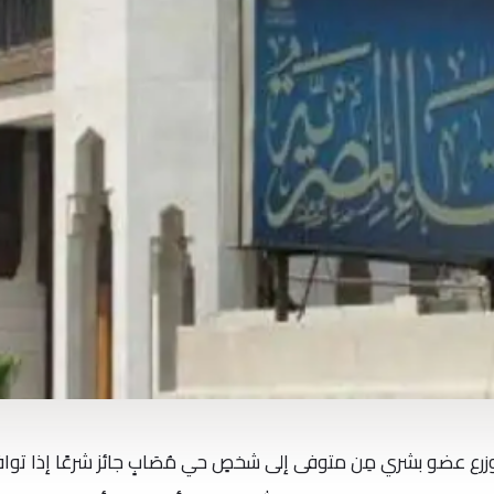
 وزرع عضو بشري مِن متوفى إلى شخصٍ حي مُصَابٍ جائز شرعًا إذا توا