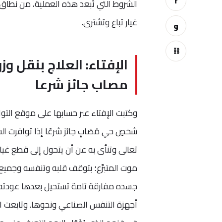
f
الشروط التي تُبعد هذه العملية، من نطاق 
غيار تباع وتشترى.
و
⛓
الإفتاء: العلاج بنقل
مصاب جائز شرعا
وكتبت الإفتاء عبر حسابها على موقع الت
شخصٍ حي مُصَابٍ جائز شرعًا إذا توافرت ال
تعالى وتنأى به عن أن يتحول إلى قطع غيا
موت المتبرِّع؛ بتوقف قلبه وتنفسه وجمي
جسده مفارقة تامة تستحيل بعدها عودته لل
أجهزة التنفس الصناعي ونحوها. وتابعت ال