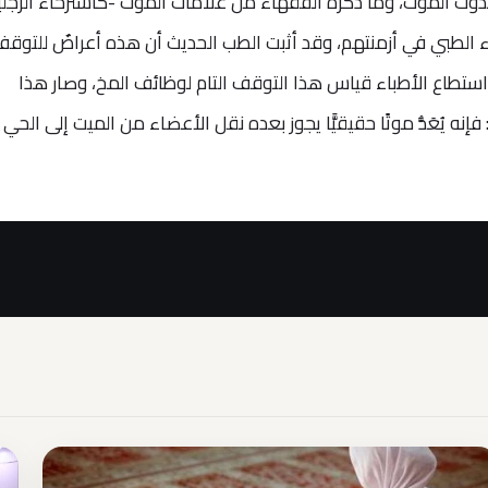
حدوث الموت، وما ذكره الفقهاء من علامات الموت -كاسترخاء الرجل
اء الطبي في أزمنتهم، وقد أثبت الطب الحديث أن هذه أعراضٌ للتوق
 استطاع الأطباء قياس هذا التوقف التام لوظائف المخ، وصار هذا
فإنه يُعَدُّ موتًا حقيقيًّا يجوز بعده نقل الأعضاء من الميت إلى الحي