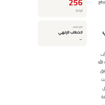
256
قطع
قراءة
تابع الملف
الخطاب الإلهي
←
لى
الله
قق
قت
ل
فة