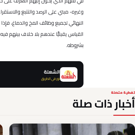
في فنهم الذي يُخَوّل إليهم التعرف على 
وغيره- مبني على الرصد والتتبع والاستقر
النهائي لجميع وظائف المخ والدماغ، فإذا
القياس يقينيًّا عندهم بلا خلاف بينهم فيه: 
بشروطه.
الشعلة
نور في الطريق
تغطية متصلة
أخبار ذات صلة