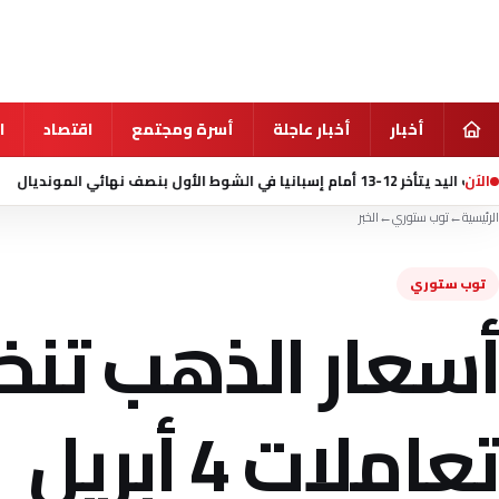
أخبار
أخبار عاجلة
أسرة ومجتمع
اقتصاد
ا
الآن
منذ 15 ساعة
مقتل 7 أشخاص في إطلاق نار بمدرسة شمال بانك
الرئيسية
←
توب ستوري
←
الخبر
توب ستوري
أسعار الذهب تن
تعاملات 4 أبريل