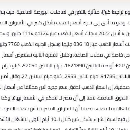
جعا كبيرًا، متأثرة بالتغير في تعاملات البورصة العالمية، حيث بلغ
لمي 1926 دولارا للأوقية، وهو ما أدى إلى تحرك أسعار الذهب بشكل كبير في الأسواق الم
أسعار الذهب منتصف تعاملات اليوم الإثنين 4 أبريل 2022 سجلت أسعار الذهب عيار 24 
أسعار الذهب عيار21 نحو 975 جنيها وسجلت أسعار الذهب عيار 18 836 جنيها
ر، خاصة في محلات الصاغة، وخلال الفقرة التالية نستعرض أسعار
الذهب الأبيض في مصر بالجنيه. سعر البلاتين EGP: أونصة البلاتين 1621890، جرام البلاتين 52050، كيلو جرام
البلاتين 52148845. البلاتين USD: أونصة البلاتين 91785، جرام بلاتين 2958، كيلو جرام 
صحفية، إن اسعار الذهب تحقق سعر جديد الان مختلفا عن أسعار ا
لسوق القادمة، لافتا إلى أن مصر لا تتحكم في الأسعار نهائيا وكذا 
ة العالمية للذهب، مضيفا أن الاسواق المصرية تشهد هذه الفترة حا
من الركود. وأشار إلى أن موسم رمضان تقل فيه نسبة الشراء بشكل كبير خلال الـ10 أيام الأولى ل
بالعزومات والاستمتاع بأيام الشهر الفضيل، بينما الـ10 أيام الثانية يبدأ التجار في تجهيز مشغولاتهم الذهبية