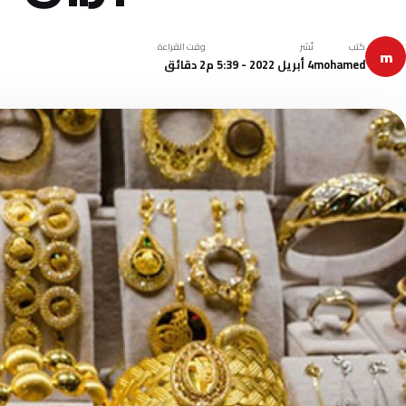
كتب
نُشر
وقت القراءة
m
mohamed
4 أبريل 2022 - 5:39 م
2 دقائق