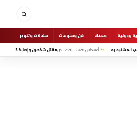
ة ودولية
صحتك
فن ومنوعات
مقالات وتنوير
غرفة 
7 أغسطس 2026 - 12:20 ص
مقتل شخصين وإصابة 13 في تفجير استهدف حافلة ركاب بمدينة جرمانا السورية