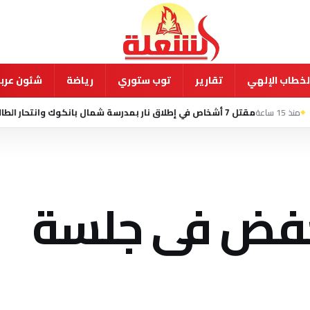
لخطاب الإلهي
تقارير
توب ستوري
رياضة
شئون عربي
وك وانتحار الطالب المشتبه به
خفض فى جلسة