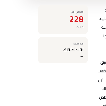
الخبر في رقم
228
حلية.
نحو 1114 جنيها وسجلت
قراءة
 وسجل الجنيه الذهب 7760 جنيها
تابع الملف
توب ستوري
←
البلاتين 27. وقال أمير رزق
لذهب
باقي
لة
انشغال الأشخاص
، وينتهي