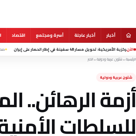
أخبار
أخبار عاجلة
أسرة ومجتمع
اقتصاد
ا
الآن
48 سفينة في إطار الحصار على إيران
منذ 5 ساعة
هيئة بحري
الرئيسية
←
شئون عربية ودولية
←
الخبر
شئون عربية ودولية
أزمة الرهائن.. ا
للسلطات الأمنية ا