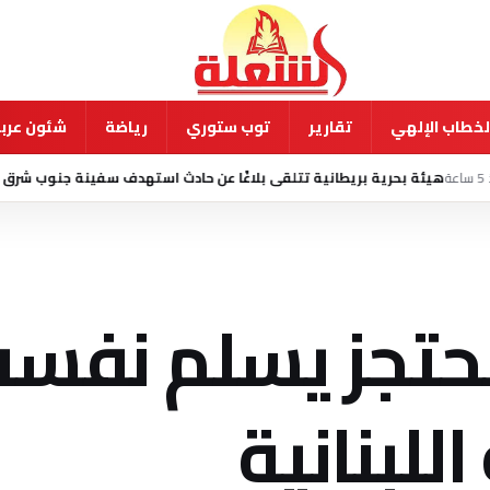
لخطاب الإلهي
تقارير
توب ستوري
رياضة
شئون عربي
ة بريطانية تتلقى بلاغًا عن حادث استهدف سفينة جنوب شرق عدن
منذ 22 ساعة
لمحتجز يسلم نفسه
للبنانية