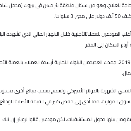
حاجة للعلاج، وهو من سكان منطقة بئر حسن في بيروت (مدخل ضاح
 سنوات".
ب المودعين للعملاتالأجنبية خلال الانهيار المالي الذي تشهده البل
رباع السكان إلى الفقر.
ومنذ أن بدأت الأزمة المالية في لبنان عام 2019، جمدت العديدمن البنوك التجارية أرصدة العملاء بالعملة ال
ال.
نقدي الشهرية بالدولار الأميركي وتسمح بسحب مبالغ أخرى محدود
 السوق الموازية، مما أدى إلى خفض كبير في القيمة الأصلية للودائع.
ية ومن بينها دخول المستشفيات، لكن مودعين قالوا لرويترز إن تلك