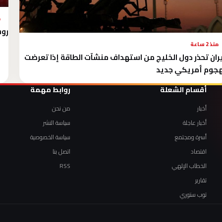
م
روس
منذ 2 ساعة
ران تحذر دول الخليج من استهداف منشآت الطاقة إذا تعرضت
جوم أمريكي جديد
أقسام الشعلة
روابط مهمة
أخبار
من نحن
أخبار عاجلة
سياسة النشر
أسرة ومجتمع
سياسة الخصوصية
اقتصاد
اتصل بنا
الخطاب الإلهي
RSS
تقارير
توب ستوري