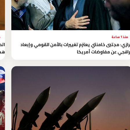
منذ 1 ساعة
م
ازي: مجتبى خامنئي يعتزم تغييرات بالأمن القومي وإبعاد
اتص
اقجي عن مفاوضات أمريكا
هجم