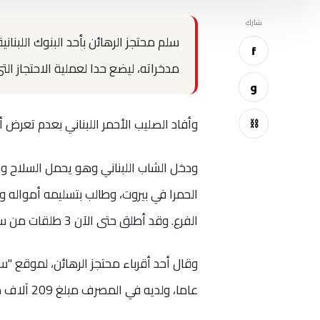
شارك
سلم محتجز الرهائن بأحد البنوك اللبنا
f
مدخراته، ليضع حدا لعملية الاحتجاز ا
و
وأفاد الصليب الأحمر اللبناني بعدم تعرض 
⛓
ودخل الشاب اللبناني وهو يحمل السلاح و
الحمرا في بيروت، وطالب بتسليمه أمواله 
الفرع. وقد أطلق حتى الآن 3 طلقات من سلاحه.
عاما، ولديه في المصرف مبلغ 209 آلاف دولار أميركي، ولدى شقيقه مبلغ 500 ألف دولار أيضا".