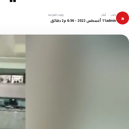
كتب
نُشر
وقت القراءة
a
admin
11 أغسطس 2022 - 6:36 م
2 دقائق