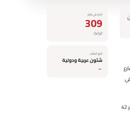
الخبر في رقم
ن
309
قراءة
تابع الملف
شئون عربية ودولية
رع
←
في
وقال أحد أقرباء محتجز الرهائن، لموقع "سكاي نيوز عربية"، إن "الرجل يدعى باسل الشيخ حسين، ويبلغ من العمر 42