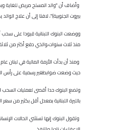
وأضاف أن "والد المسلح مريض للغاية وب
بيروت الجنوبية)"، لافتا إلى أن علاج الوالد يكلف 50 ألف دولار على مدى 3
ووضعت البنوك اللبنانية قيودا على سحب أغل
منذ ثلاث سنوات،والذي دفع أكثر من ثلاثة أ
حيث وضعت ضوابطغير رسمية على رأس الم
وتضع البنوك حدا أقصى لعمليات السحب ال
بالليرة اللبنانية بمعدل أقل بكثير من سعر
وتقول البنوك إنها تستثني الحالات الإنسان
الإعفاءات نادرا ماتنفذ.